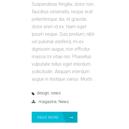
Suspendisse fringilla, dolor non
faucibus venenatis, neque erat
pellentesque dui, et gravida
dolor enim id ex. Nam eget
ipsum neque. Duis pretium, nibh
vel pulvinar eleifend, mi ex
dignissim augue, non efficitur
massa mi vitae nisi. Phasellus
vulputate tellus eget interdum
sollicitudin. Aliquam interdum
augue in tristique varius. Morbi...
,
design
news
,
magazine
News
READ MORE