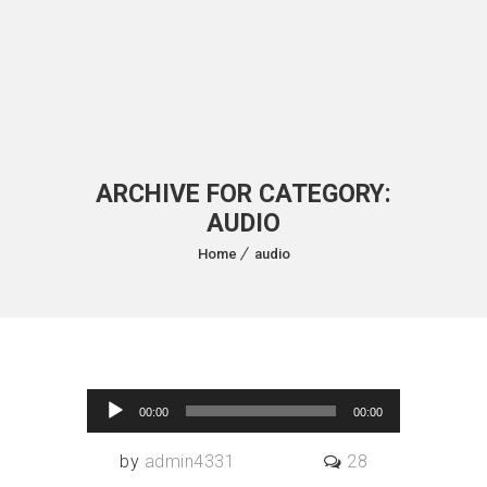
ARCHIVE FOR CATEGORY:
AUDIO
Home
audio
Lecteur audio
18
Juin 2015
00:00
00:00
by
admin4331
28