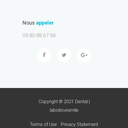
Nous
appeler
09 80 88 67 88
Copyright © 2021 Dental |
laboilovesmile
Terms of Use
Privacy Statement