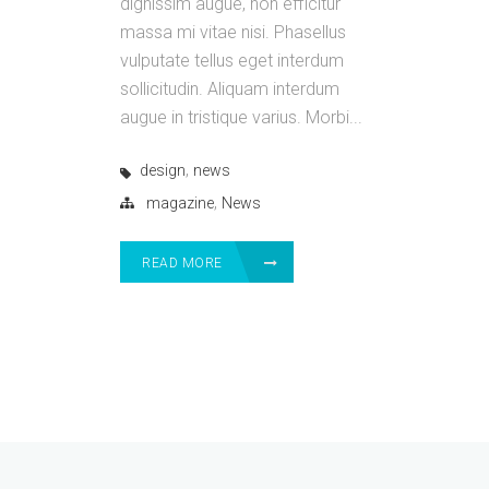
dignissim augue, non efficitur
massa mi vitae nisi. Phasellus
vulputate tellus eget interdum
sollicitudin. Aliquam interdum
augue in tristique varius. Morbi...
,
design
news
,
magazine
News
READ MORE