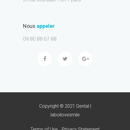
Nous
appeler
09 80 88 67 88
Copyright © 2021 Dental |
laboilovesmile
Terms of Use
Privacy Statement