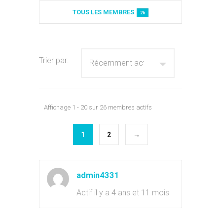
Annuaire des membres
TOUS LES MEMBRES
26
Trier par:
Affichage 1 - 20 sur 26 membres actifs
1
2
→
admin4331
Actif il y a 4 ans et 11 mois