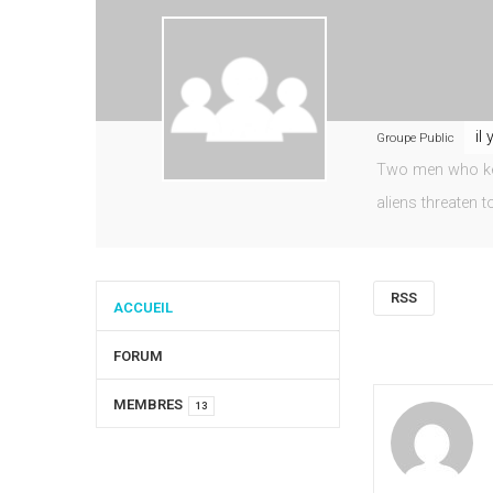
il
Groupe Public
Two men who keep
aliens threaten t
RSS
ACCUEIL
FORUM
MEMBRES
13