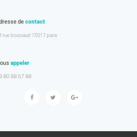
dresse de
contact
3 rue boursault 75017 paris
ous
appeler
9 80 88 67 88