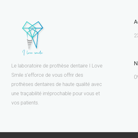
A
2
N
Le laboratoire de prothèse dentaire I Love
Smile s’efforce de vous offrir des
0
prothèses dentaires de haute qualité avec
une traçabilité irréprochable pour vous et
vos patients.