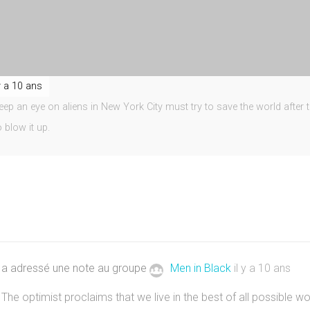
 y a 10 ans
 an eye on aliens in New York City must try to save the world after 
o blow it up.
a adressé une note au groupe
Men in Black
il y a 10 ans
The optimist proclaims that we live in the best of all possible wor