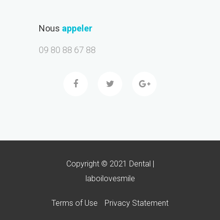
Nous
appeler
09 80 88 67 88
Copyright © 2021 Dental |
laboilovesmile
Terms of Use
Privacy Statement