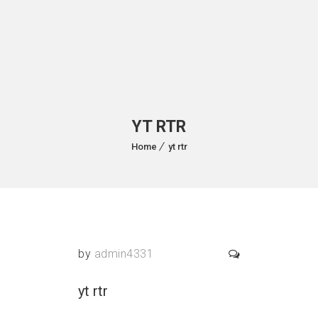
YT RTR
Home
yt rtr
by
admin4331
yt rtr