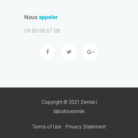
Nous
appeler
09 80 88 67 88
Copyright © 2021 Dental |
laboilovesmile
Terms of Use
Privacy Statement