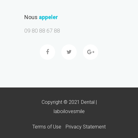
Nous
appeler
09 80 88 67 88
Copyright © 2021 Dental |
laboilovesmile
Terms of Use
Privacy Statement