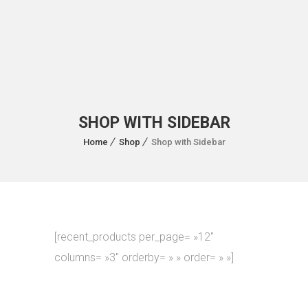
SHOP WITH SIDEBAR
Home
Shop
Shop with Sidebar
[recent_products per_page= »12″
columns= »3″ orderby= » » order= » »]