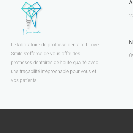
A
2
N
Le laboratoire de prothèse dentaire I Love
Smile s’efforce de vous offrir des
0
prothèses dentaires de haute qualité avec
une traçabilité irréprochable pour vous et
vos patients.