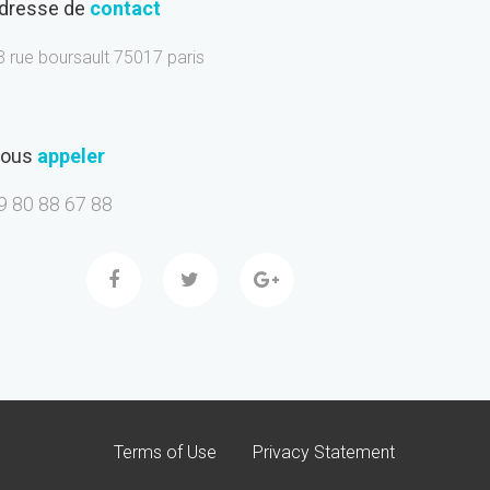
dresse de
contact
3 rue boursault 75017 paris
ous
appeler
9 80 88 67 88
Terms of Use
Privacy Statement