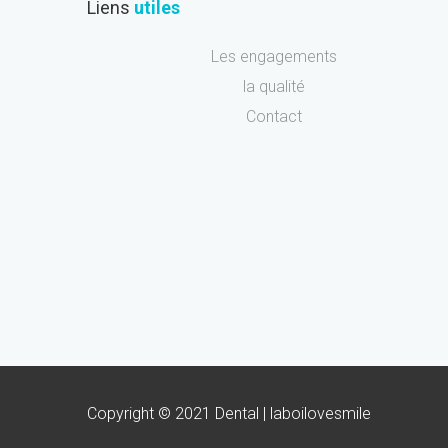
Liens
utiles
Les engagements
la qualité
Contact
Copyright © 2021 Dental |
laboilovesmile