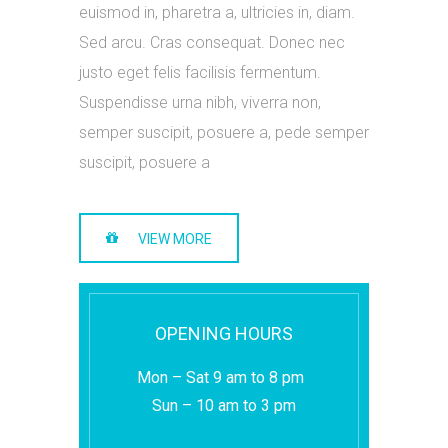
euismod in, pharetra a, ultricies in, diam.
Sed arcu. Cras consequat. Donec nec
justo eget felis facilisis fermentum.
Suspendisse urna nibh, viverra non,
semper suscipit, posuere a, pede semper
suscipit, posuere a
VIEW MORE
OPENING HOURS
Mon – Sat 9 am to 8 pm
Sun – 10 am to 3 pm