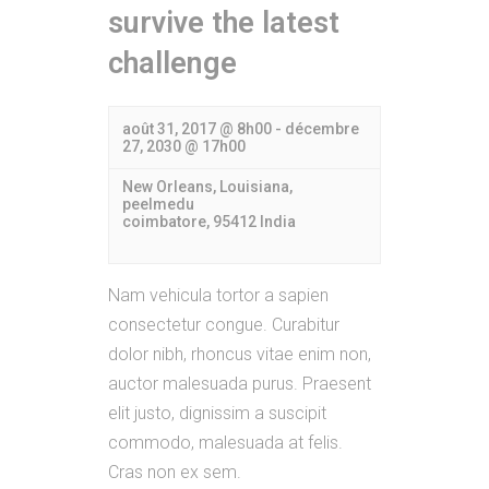
survive the latest
challenge
août 31, 2017 @ 8h00
-
décembre
27, 2030 @ 17h00
New Orleans, Louisiana,
peelmedu
coimbatore
,
95412
India
Nam vehicula tortor a sapien
consectetur congue. Curabitur
dolor nibh, rhoncus vitae enim non,
auctor malesuada purus. Praesent
elit justo, dignissim a suscipit
commodo, malesuada at felis.
Cras non ex sem.