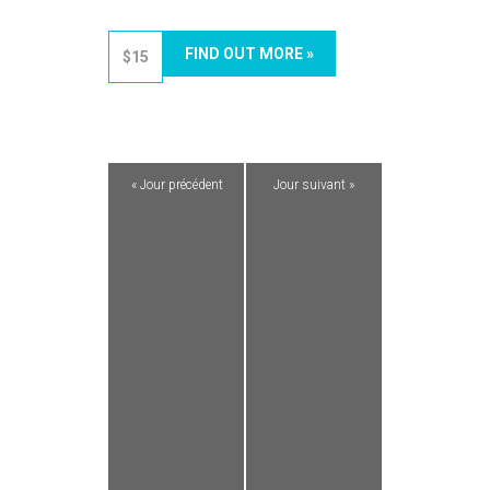
FIND OUT MORE »
$15
«
Jour précédent
Jour suivant
»