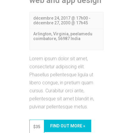
web and app design
décembre 24, 2017 @ 17h00
-
décembre 27, 2030 @ 17h45
Arlington, Virginia,
peelamedu
coimbatore
,
56987
India
Lorem ipsum dolor sit amet,
consectetur adipiscing elit.
Phasellus pellentesque ligula ut
libero congue, in pretium quam
cursus. Curabitur orci ante,
pellentesque sit amet blandit in,
pulvinar pellentesque metus.
FIND OUT MORE »
$35