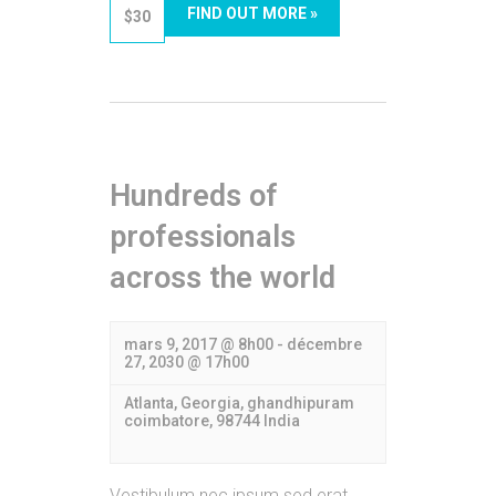
FIND OUT MORE »
$30
Hundreds of
professionals
across the world
mars 9, 2017 @ 8h00
-
décembre
27, 2030 @ 17h00
Atlanta, Georgia,
ghandhipuram
coimbatore
,
98744
India
Vestibulum nec ipsum sed erat