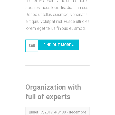
aliquet. Praesent vitae urna ornare,
sodales lacus lobortis, dictum risus.
Donec ut tellus euismod, venenatis
elit quis, volutpat nisl. Fusce ultricies
lorem eget tellus finibus euismod.
FIND OUT MORE »
$60
Organization with
full of experts
juillet 17, 2017 @ 8h00
-
décembre