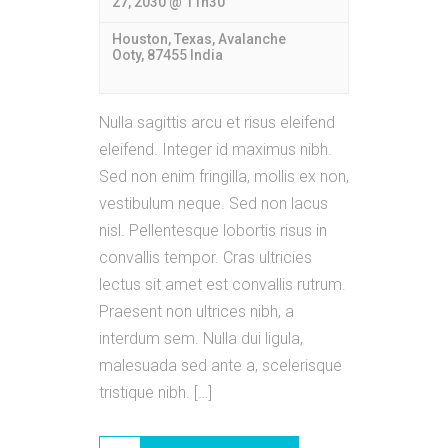
27, 2030 @ 11h30
Houston, Texas,
Avalanche
Ooty
,
87455
India
Nulla sagittis arcu et risus eleifend
eleifend. Integer id maximus nibh.
Sed non enim fringilla, mollis ex non,
vestibulum neque. Sed non lacus
nisl. Pellentesque lobortis risus in
convallis tempor. Cras ultricies
lectus sit amet est convallis rutrum.
Praesent non ultrices nibh, a
interdum sem. Nulla dui ligula,
malesuada sed ante a, scelerisque
tristique nibh. […]