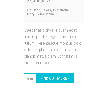
27, 2030 @ 17h00
Houston, Texas,
Avalanche
Ooty
,
87455
India
Maecenas convallis quam eget
urna imperdiet, eget gravida erat
rutrum. Pellentesque rhoncus odio
et lorem pharetra dictum. Nam
blandit metus diam, ut maximus
arcu commodo in.
FIND OUT MORE »
$30