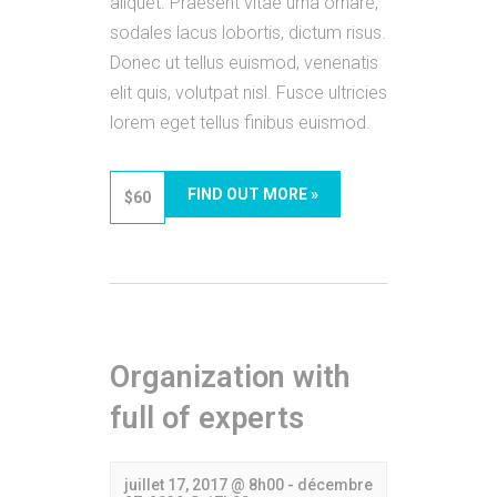
aliquet. Praesent vitae urna ornare,
sodales lacus lobortis, dictum risus.
Donec ut tellus euismod, venenatis
elit quis, volutpat nisl. Fusce ultricies
lorem eget tellus finibus euismod.
FIND OUT MORE »
$60
Organization with
full of experts
juillet 17, 2017 @ 8h00
-
décembre