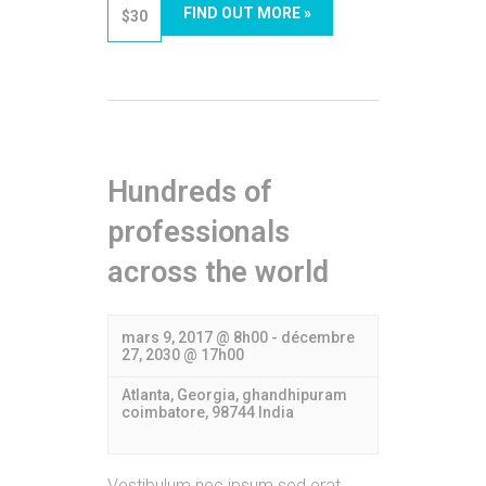
FIND OUT MORE »
$30
Hundreds of
professionals
across the world
mars 9, 2017 @ 8h00
-
décembre
27, 2030 @ 17h00
Atlanta, Georgia,
ghandhipuram
coimbatore
,
98744
India
Vestibulum nec ipsum sed erat