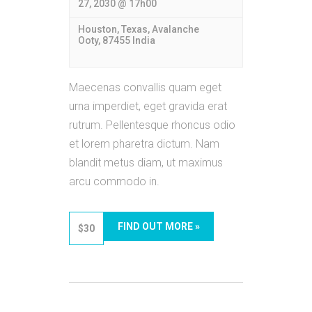
27, 2030 @ 17h00
Houston, Texas,
Avalanche
Ooty
,
87455
India
Maecenas convallis quam eget
urna imperdiet, eget gravida erat
rutrum. Pellentesque rhoncus odio
et lorem pharetra dictum. Nam
blandit metus diam, ut maximus
arcu commodo in.
FIND OUT MORE »
$30