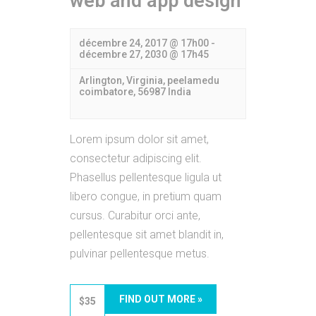
web and app design
décembre 24, 2017 @ 17h00
-
décembre 27, 2030 @ 17h45
Arlington, Virginia,
peelamedu
coimbatore
,
56987
India
Lorem ipsum dolor sit amet,
consectetur adipiscing elit.
Phasellus pellentesque ligula ut
libero congue, in pretium quam
cursus. Curabitur orci ante,
pellentesque sit amet blandit in,
pulvinar pellentesque metus.
FIND OUT MORE »
$35