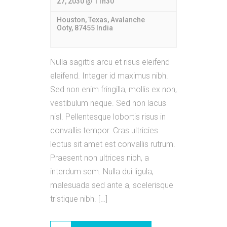
27, 2030 @ 11h30
Houston, Texas,
Avalanche
Ooty
,
87455
India
Nulla sagittis arcu et risus eleifend
eleifend. Integer id maximus nibh.
Sed non enim fringilla, mollis ex non,
vestibulum neque. Sed non lacus
nisl. Pellentesque lobortis risus in
convallis tempor. Cras ultricies
lectus sit amet est convallis rutrum.
Praesent non ultrices nibh, a
interdum sem. Nulla dui ligula,
malesuada sed ante a, scelerisque
tristique nibh. […]